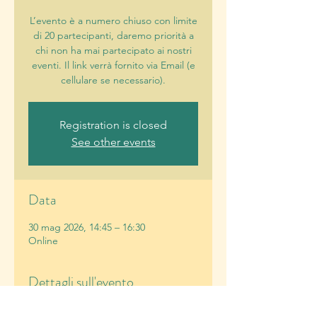
L’evento è a numero chiuso con limite
di 20 partecipanti, daremo priorità a
chi non ha mai partecipato ai nostri
eventi. Il link verrà fornito via Email (e
cellulare se necessario).
Registration is closed
See other events
Data
30 mag 2026, 14:45 – 16:30
Online
Dettagli sull'evento
Nota: Daremo priorità a chi non ha 