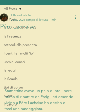
All Posts
Il Ricordo di Sé
All Posts
2 nov 2024
Tempo di lettura: 1 min
Père Lachaise
le idee fondamentali
la Presenza
ostacoli alla presenza
i centri e i molti 'io'
uomini consci
le leggi
la Scuola
tipi di corpo
Stamattina avevo un paio di ore libere 
eventi
prima di ripartire da Parigi, ed essendo 
vicino a Père Lachaise ho deciso di 
Il Lavoro
farci una passeggiata. 