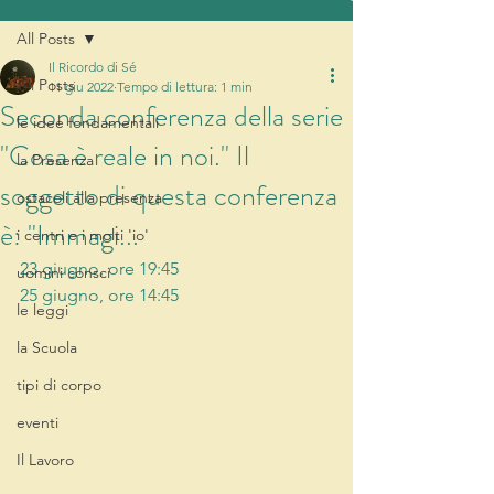
All Posts
Il Ricordo di Sé
All Posts
11 giu 2022
Tempo di lettura: 1 min
Seconda conferenza della serie
le idee fondamentali
"Cosa è reale in noi." Il
la Presenza
soggetto di questa conferenza
ostacoli alla presenza
è: "Immagi...
i centri e i molti 'io'
23 giugno, ore 19:45 
uomini consci
25 giugno, ore 14:45 
le leggi
la Scuola
tipi di corpo
eventi
Il Lavoro