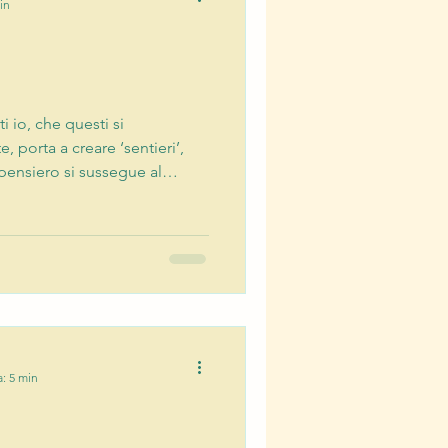
in
ti io, che questi si
 porta a creare ‘sentieri’,
i pensiero si sussegue al
a come ha fatto ieri, il mese
vi sarete scoperti a pensare a
tro di voi esattamente gli
re un aspirapolvere nuovo. Ce
 questo sarebbe perfetto. Ma
a: 5 min