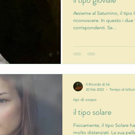
Assieme al Saturnino, il tipo G
riconoscere. In questo i due 
corrispondenti. Se...
Il Ricordo di Sé
20 feb 2022
Tempo di lettur
tipi di corpo
il tipo solare
Fisicamente, il tipo Solare h
molto distanziati. La sua pell