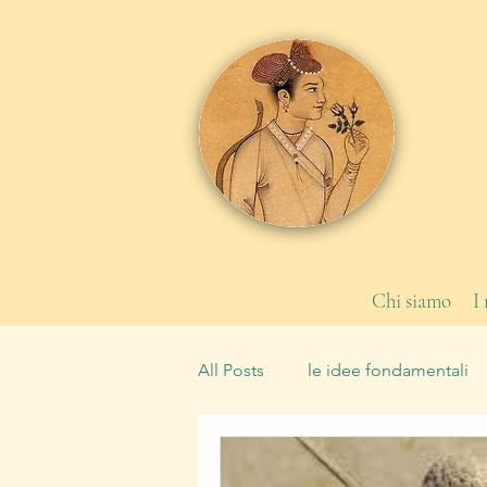
Chi siamo
I
All Posts
le idee fondamentali
le leggi
la Scuola
tipi