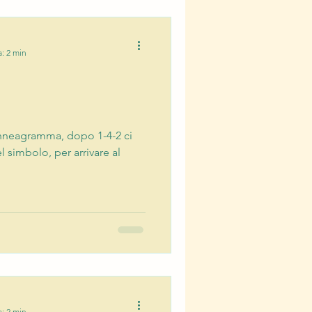
a: 2 min
Enneagramma, dopo 1-4-2 ci
l simbolo, per arrivare al
a: 2 min