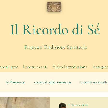
Il Ricordo di Sé
Pratica e Tradizione Spirituale
 nostri post
I nostri eventi
Video Introduzione
Instagra
la Presenza
ostacoli alla presenza
i centri e i molti 
 di corpo
eventi
Il Lavoro
Il Ricordo di Sé