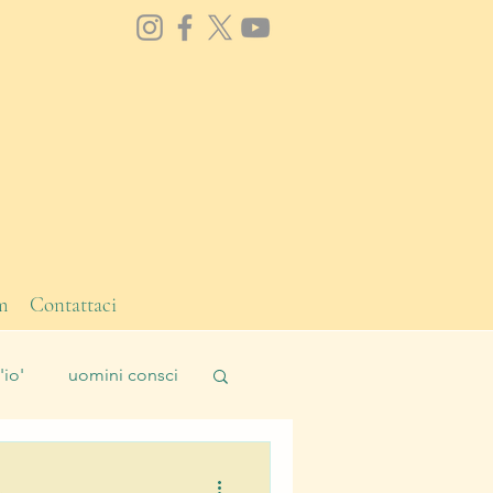
m
Contattaci
'io'
uomini consci