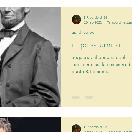
Il Ricordo di Sé
20 feb 2022
Tempo di lettur
tipi di corpo
il tipo saturnino
Seguendo il percorso dell’
spostiamo sul lato sinistro de
punto 8. I pianeti...
Il Ricordo di Sé
20 feb 2022
Tempo di lettur