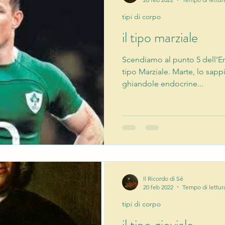
tipi di corpo
il tipo marziale
Scendiamo al punto 5 dell’E
tipo Marziale. Marte, lo sappi
ghiandole endocrine...
Il Ricordo di Sé
20 feb 2022
Tempo di lettur
tipi di corpo
il tipo gioviale