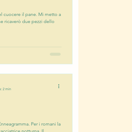
 cuocere il pane. Mi metto a
 ne ricaverò due pezzi dello
a: 2 min
’Enneagramma. Per i romani la
cciatrice notturna. Il