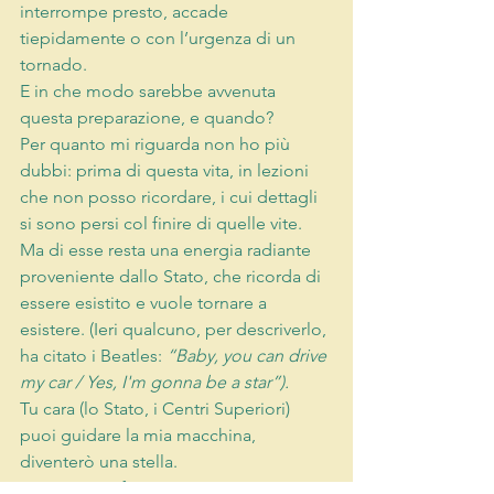
interrompe presto, accade 
tiepidamente o con l’urgenza di un 
tornado.
E in che modo sarebbe avvenuta 
questa preparazione, e quando?
Per quanto mi riguarda non ho più 
dubbi: prima di questa vita, in lezioni 
che non posso ricordare, i cui dettagli 
si sono persi col finire di quelle vite. 
Ma di esse resta una energia radiante 
proveniente dallo Stato, che ricorda di 
essere esistito e vuole tornare a 
esistere. (Ieri qualcuno, per descriverlo, 
ha citato i Beatles: 
“Baby, you can drive 
my car / Yes, I'm gonna be a star”).
Tu cara (lo Stato, i Centri Superiori) 
puoi guidare la mia macchina, 
diventerò una stella.
Questo significa esistere come un 