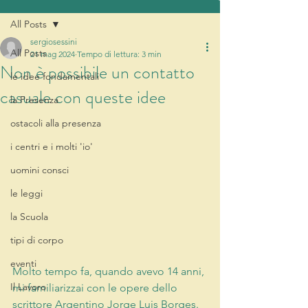
All Posts
sergiosessini
All Posts
21 mag 2024
Tempo di lettura: 3 min
Non è possibile un contatto
le idee fondamentali
casuale con queste idee
la Presenza
ostacoli alla presenza
i centri e i molti 'io'
uomini consci
le leggi
la Scuola
tipi di corpo
eventi
Molto tempo fa, quando avevo 14 anni, 
Il Lavoro
mi familiarizzai con le opere dello 
scrittore Argentino Jorge Luis Borges. 