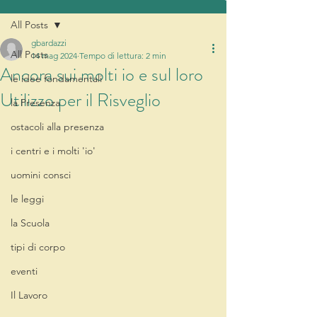
All Posts
gbardazzi
All Posts
14 mag 2024
Tempo di lettura: 2 min
Ancora sui molti io e sul loro
le idee fondamentali
Utilizzo per il Risveglio
la Presenza
ostacoli alla presenza
i centri e i molti 'io'
uomini consci
le leggi
la Scuola
tipi di corpo
eventi
Il Lavoro