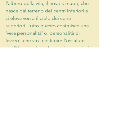
l'albero della vita, il nove di cuori, che 
nasce dal terreno dei centri inferiori e 
si eleva verso il cielo dei centri 
superiori. Tutto questo costruisce una 
'vera personalità' o 'personalità di 
lavoro', che va a costituire l'ossatura 
del 'Maggiordomo', e un linguaggio in 
cui i centri superiori possono 
riconoscere se stessi e apparire.
Il Lavoro
i centri e i molti 'io'
Mostra tutti
Post recenti