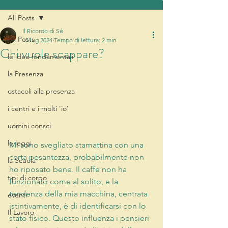
All Posts
Il Ricordo di Sé
All Posts
13 lug 2024
Tempo di lettura: 2 min
Chi vuole scappare?
le idee fondamentali
la Presenza
ostacoli alla presenza
i centri e i molti 'io'
uomini consci
le leggi
Mi sono svegliato stamattina con una 
certa pesantezza, probabilmente non 
la Scuola
ho riposato bene. Il caffe non ha 
tipi di corpo
funzionato come al solito, e la 
tendenza della mia macchina, centrata 
eventi
istintivamente, è di identificarsi con lo 
Il Lavoro
stato fisico. Questo influenza i pensieri 