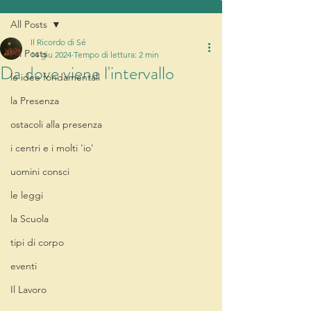
All Posts
Il Ricordo di Sé
All Posts
14 giu 2024
Tempo di lettura: 2 min
Da dove viene l'intervallo
le idee fondamentali
la Presenza
ostacoli alla presenza
i centri e i molti 'io'
uomini consci
le leggi
la Scuola
tipi di corpo
eventi
Il Lavoro