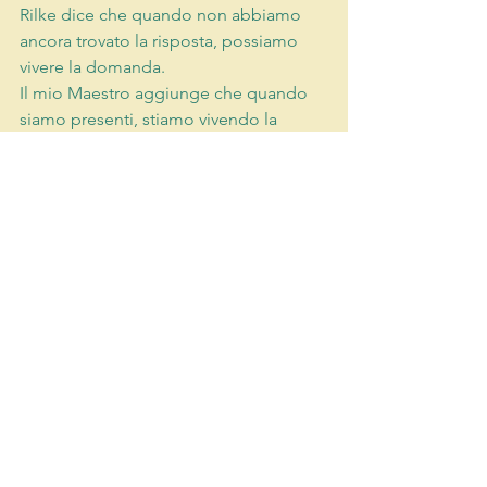
Rilke dice che quando non abbiamo 
ancora trovato la risposta, possiamo 
vivere la domanda.
Il mio Maestro aggiunge che quando 
siamo presenti, stiamo vivendo la 
risposta.
Oggi provo a vivere entrambe.
ostacoli alla presenza
le idee fondamentali
Mostra tutti
Post recenti