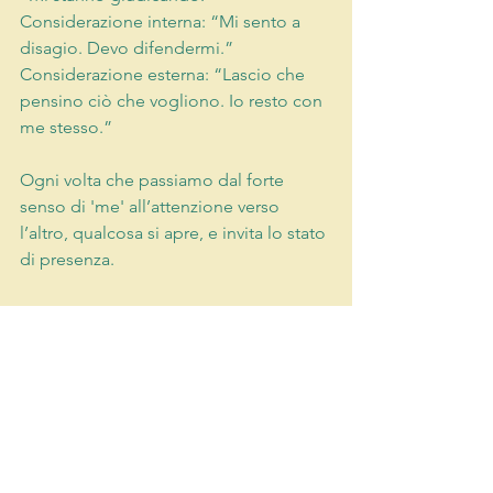
Considerazione interna: “Mi sento a 
disagio. Devo difendermi.”
Considerazione esterna: “Lascio che 
pensino ciò che vogliono. Io resto con 
me stesso.”
Ogni volta che passiamo dal forte 
senso di 'me' all’attenzione verso 
l’altro, qualcosa si apre, e invita lo stato 
di presenza.
Inizia con poco. In una conversazione. 
In famiglia. A tavola. Al lavoro.
È lì che si comincia a costruire la libertà.
le idee fondamentali
la Presenza
ostacoli alla presenza