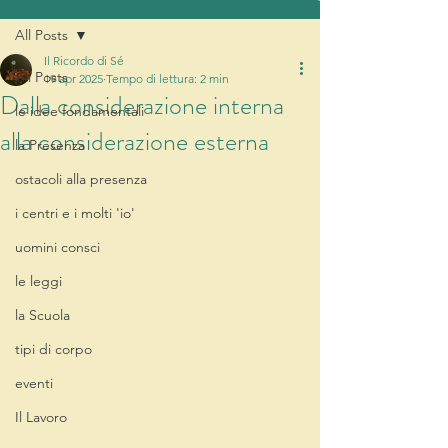
All Posts
Il Ricordo di Sé
All Posts
19 apr 2025
Tempo di lettura: 2 min
Dalla considerazione interna
le idee fondamentali
alla considerazione esterna
la Presenza
ostacoli alla presenza
i centri e i molti 'io'
uomini consci
le leggi
la Scuola
tipi di corpo
eventi
Il Lavoro