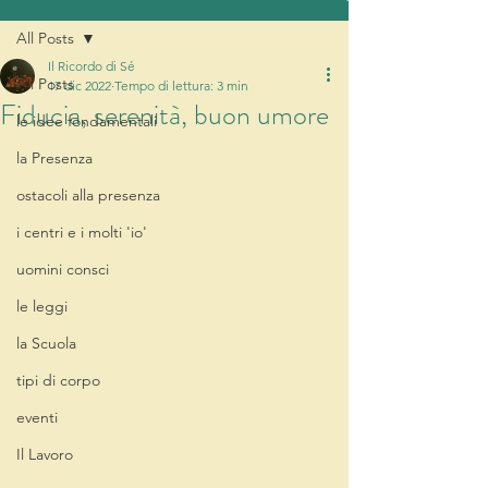
All Posts
Il Ricordo di Sé
All Posts
17 dic 2022
Tempo di lettura: 3 min
Fiducia, serenità, buon umore
le idee fondamentali
la Presenza
ostacoli alla presenza
i centri e i molti 'io'
uomini consci
le leggi
la Scuola
tipi di corpo
eventi
Il Lavoro