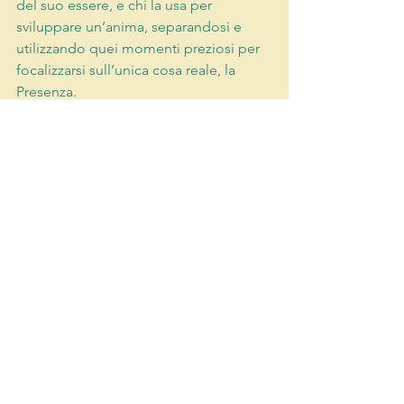
del suo essere, e chi la usa per 
sviluppare un’anima, separandosi e 
utilizzando quei momenti preziosi per 
focalizzarsi sull’unica cosa reale, la 
Presenza. 
Esiste il buon umore di chi ha avuto un 
colpo di fortuna, e quello di chi, per 
usare le parole del poeta conscio 
Whitman, non cerca buona fortuna, 
perché egli è la sua stessa fortuna. E un 
altro uomo conscio, Montaigne, scrisse 
che un segno sicuro di saggezza è un 
costante buon umore. 
Non permettere agli accidenti della 
vita di tenere in ostaggio il prezioso 
senso di “Io sono.”