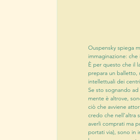
Ouspensky spiega mol
immaginazione: che i
È per questo che il 
prepara un balletto,
intellettuali dei cen
Se sto sognando ad o
mente è altrove, son
ciò che avviene attor
credo che nell’altra 
averli comprati ma po
portati via), sono in