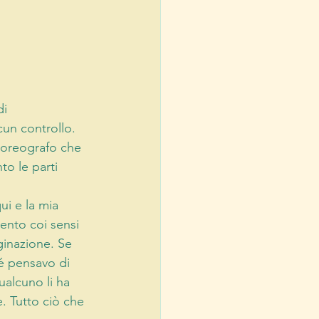
i 
un controllo. 
coreografo che 
o le parti 
i e la mia 
ento coi sensi 
ginazione. Se 
hé pensavo di 
ualcuno li ha 
. Tutto ciò che 