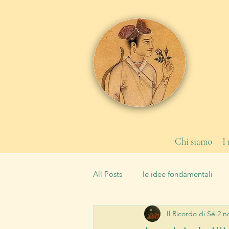
Chi siamo
I
All Posts
le idee fondamentali
Il Ricordo di Sé
2 n
le leggi
la Scuola
tipi 