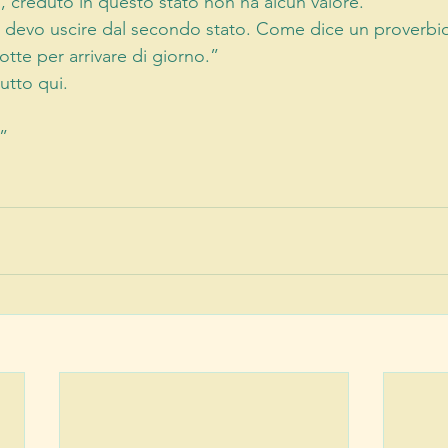
 creduto in questo stato non ha alcun valore. 
e devo uscire dal secondo stato. Come dice un proverbio
otte per arrivare di giorno.” 
tutto qui. 
” 