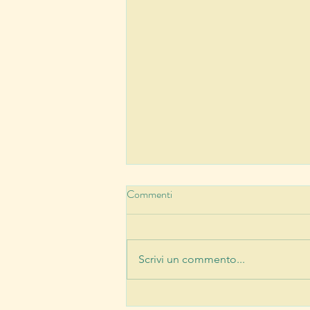
Commenti
Scrivi un commento...
L’ho visto con i miei occhi