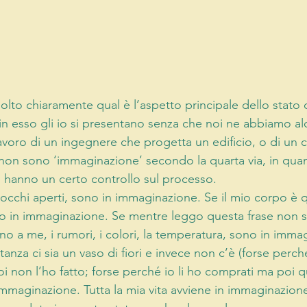
to chiaramente qual è l’aspetto principale dello stato d
n esso gli io si presentano senza che noi ne abbiamo alc
lavoro di un ingegnere che progetta un edificio, o di un 
 non sono ‘immaginazione’ secondo la quarta via, in quant
tri hanno un certo controllo sul processo. 
cchi aperti, sono in immaginazione. Se il mio corpo è qu
o in immaginazione. Se mentre leggo questa frase non s
no a me, i rumori, i colori, la temperatura, sono in imma
stanza ci sia un vaso di fiori e invece non c’è (forse perc
i non l’ho fatto; forse perché io li ho comprati ma poi q
 immaginazione. Tutta la mia vita avviene in immaginazione