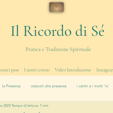
Il Ricordo di Sé
Pratica e Tradizione Spirituale
 nostri post
I nostri eventi
Video Introduzione
Instagra
la Presenza
ostacoli alla presenza
i centri e i molti 'io'
ov 2023
Tempo di lettura: 1 min
di corpo
eventi
Il Lavoro