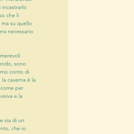
incastrarlo 
o che li 
, ma su quello 
era necessario 
umerevoli 
cendo, sono 
amo conto di 
la caverna è la 
i come per 
isiva e la 
 sia di un 
nto, che io 