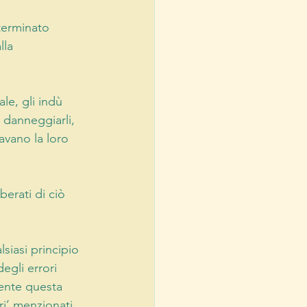
eterminato 
lla 
e, gli indù 
danneggiarli, 
avano la loro 
berati di ciò 
siasi principio 
egli errori 
mente questa 
ri’ menzionati 