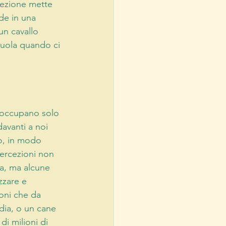
cezione mette 
de in una 
un cavallo 
cuola quando ci 
i occupano solo 
davanti a noi 
o, in modo 
ercezioni non 
a, ma alcune 
zzare e 
oni che da 
dia, o un cane 
i milioni di 