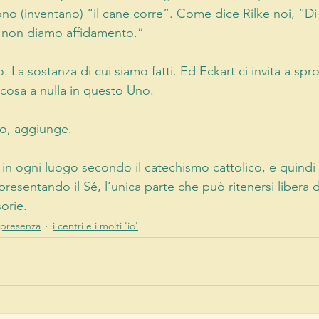
no (inventano) “il cane corre”. Come dice Rilke noi, “Di 
 non diamo affidamento.”
o. La sostanza di cui siamo fatti. Ed Eckart ci invita a spr
cosa a nulla in questo Uno.
rlo, aggiunge.
in ogni luogo secondo il catechismo cattolico, e quindi
resentando il Sé, l’unica parte che può ritenersi libera 
sorie.
a presenza
i centri e i molti 'io'