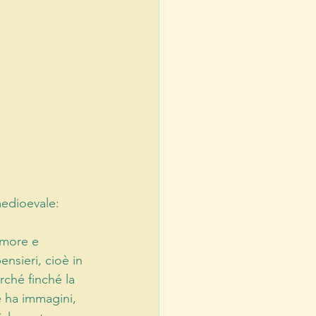
medioevale:
amore e 
sieri, cioè in 
rché finché la 
 ha immagini, 