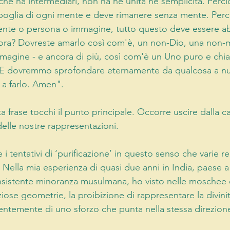
nché ha intermediari, non ha né unità né semplicità. Perciò
poglia di ogni mente e deve rimanere senza mente. Per
ente o persona o immagine, tutto questo deve essere a
ora? Dovreste amarlo così com'è, un non-Dio, una non-
agine - e ancora di più, così com'è un Uno puro e chia
. E dovremmo sprofondare eternamente da qualcosa a nul
 a farlo. Amen".
frase tocchi il punto principale. Occorre uscire dalla ca
delle nostre rappresentazioni.
 tentativi di ‘purificazione’ in questo senso che varie rel
. Nella mia esperienza di quasi due anni in India, paese
sistente minoranza musulmana, ho visto nelle moschee e
eziose geometrie, la proibizione di rappresentare la divini
dentemente di uno sforzo che punta nella stessa direzione