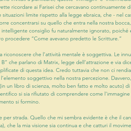
ette ricordare ai Farisei che cercavano continuamente di 
situazioni limite rispetto alla legge ebraica, che - nel cas
orre concentrarsi su quello che entra nella nostra bocca
intelligente consiglio fu naturalmente ignorato, poiché 
ro procedere “Come avevano predetto le Scritture.”
 riconoscere che l’attività mentale è soggettiva. Le inn
a B” che parlano di Matrix, legge dell’attrazione e via di
plificate di questa idea. Credo tuttavia che non ci rendi
l’elemento soggettivo nella nostra percezione. Davvero, 
(in un libro di scienza, molto ben fatto e molto acuto) d
ntifico si sia rifiutato di comprendere come l’immagine v
mento si formino.
 per strada. Quello che mi sembra evidente è che il cane
a), che la mia visione sia continua e che catturi il movime