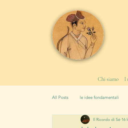
Chi siamo
I
All Posts
le idee fondamentali
Il Ricordo di Sé
16 
le leggi
la Scuola
tipi 