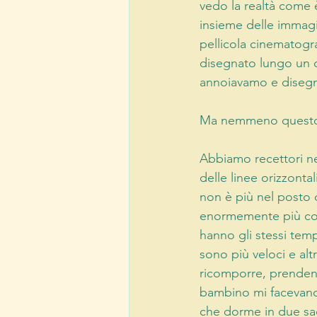
vedo la realtà come 
insieme delle immagi
pellicola cinematogra
disegnato lungo un ci
annoiavamo e disegna
Ma nemmeno questo r
Abbiamo recettori nel
delle linee orizzontal
non è più nel posto 
enormemente più com
hanno gli stessi tem
sono più veloci e alt
ricomporre, prendend
bambino mi facevano 
che dorme in due sacc