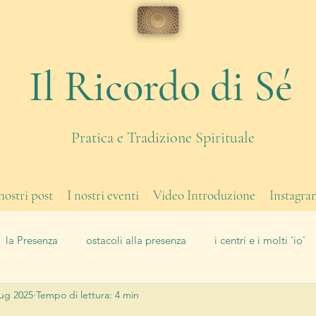
Il Ricordo di Sé
Pratica e Tradizione Spirituale
 nostri post
I nostri eventi
Video Introduzione
Instagra
la Presenza
ostacoli alla presenza
i centri e i molti 'io'
lug 2025
Tempo di lettura: 4 min
di corpo
eventi
Il Lavoro