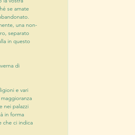
 la vostra 
ché se amate 
bbandonato. 
mente, una non-
ro, separato 
la in questo 
verna di 
igioni e vari 
 a maggioranza 
 nei palazzi 
tà in forma 
 che ci indica 