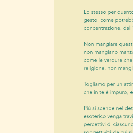
Lo stesso per quanto r
gesto, come potrebbe 
concentrazione, dall’
Non mangiare questo
non mangiano manzo, 
come le verdure che c
religione, non mangia
Togliamo per un attim
che in te è impuro, 
Più si scende nel det
esoterico venga travi
percettivi di ciascu
soggettività da cui s