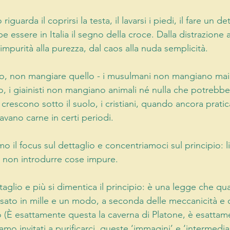
iguarda il coprirsi la testa, il lavarsi i piedi, il fare un d
essere in Italia il segno della croce. Dalla distrazione a
impurità alla purezza, dal caos alla nuda semplicità.
, non mangiare quello - i musulmani non mangiano maial
i giainisti non mangiano animali né nulla che potrebbe 
rescono sotto il suolo, i cristiani, quando ancora pratic
vano carne in certi periodi.
o il focus sul dettaglio e concentriamoci sul principio: li
e non introdurre cose impure.
taglio e più si dimentica il principio: è una legge che qual
sato in mille e un modo, a seconda delle meccanicità e d
no (È esattamente questa la caverna di Platone, è esatta
iamo invitati a purificarci, queste ‘immagini’ e ‘intermedia