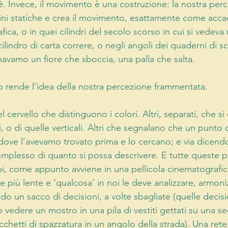
è. Invece, il movimento è una costruzione: la nostra per
ni statiche e crea il movimento, esattamente come acca
fica, o in quei cilindri del secolo scorso in cui si vedeva 
lindro di carta correre, o negli angoli dei quaderni di s
vamo un fiore che sboccia, una palla che salta.
ende l’idea della nostra percezione frammentata.
 cervello che distinguono i colori. Altri, separati, che s
i, o di quelle verticali. Altri che segnalano che un punto 
dove l’avevamo trovato prima e lo cercano; e via dicend
plesso di quanto si possa descrivere. E tutte queste p
pi, come appunto avviene in una pellicola cinematografic
re più lente e ‘qualcosa’ in noi le deve analizzare, armoni
o un sacco di decisioni, a volte sbagliate (quelle decisi
vedere un mostro in una pila di vestiti gettati su una se
hetti di spazzatura in un angolo della strada). Una rete d