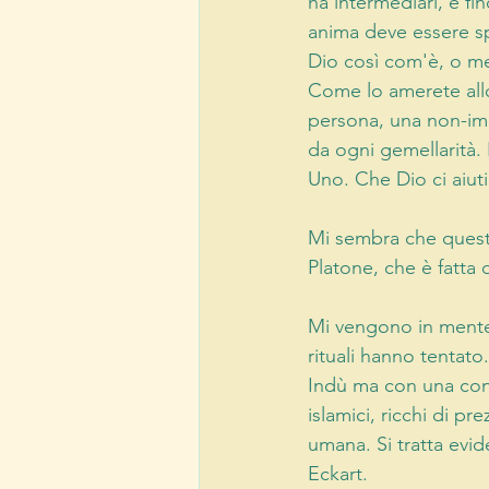
ha intermediari, e fi
anima deve essere s
Dio così com'è, o m
Come lo amerete all
persona, una non-imm
da ogni gemellarità
Uno. Che Dio ci aiuti
Mi sembra che questa 
Platone, che è fatta 
Mi vengono in mente i
rituali hanno tentato
Indù ma con una con
islamici, ricchi di pr
umana. Si tratta evi
Eckart.