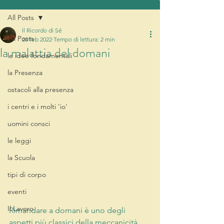
All Posts
Il Ricordo di Sé
All Posts
20 feb 2022
Tempo di lettura: 2 min
la malattia del domani
le idee fondamentali
la Presenza
ostacoli alla presenza
i centri e i molti 'io'
uomini consci
le leggi
la Scuola
tipi di corpo
eventi
Il Lavoro
Rimandare a domani è uno degli 
aspetti più classici della meccanicità. 