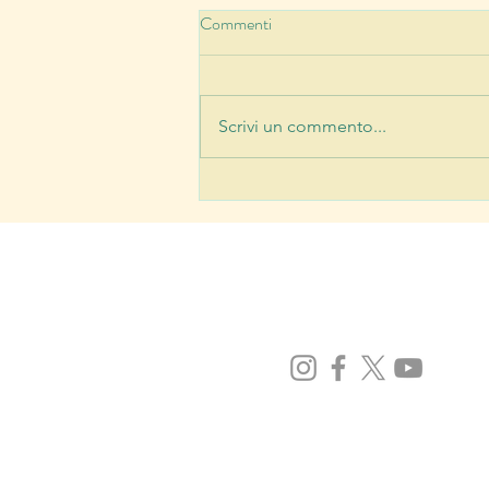
Commenti
Scrivi un commento...
L’ho visto con i miei occhi