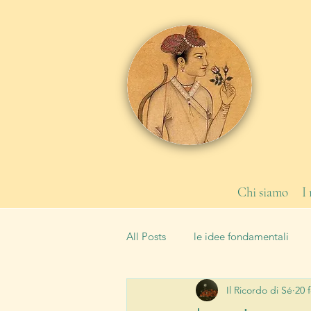
Chi siamo
I
All Posts
le idee fondamentali
Il Ricordo di Sé
20 
le leggi
la Scuola
tipi 