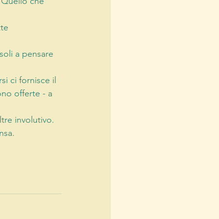
. Quello che 
te 
soli a pensare 
i ci fornisce il 
no offerte - a 
re involutivo. 
nsa. 