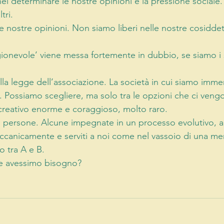
el determinare le nostre opinioni è la pressione sociale
tri. 
e nostre opinioni. Non siamo liberi nelle nostre cosiddet
agionevole’ viene messa fortemente in dubbio, se siamo i 
lla legge dell’associazione. La società in cui siamo immers
. Possiamo scegliere, ma solo tra le opzioni che ci vengo
reativo enorme e coraggioso, molto raro. 
i persone. Alcune impegnate in un processo evolutivo, alt
ccanicamente e serviti a noi come nel vassoio di una me
 tra A e B. 
he avessimo bisogno? 