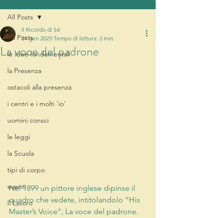
All Posts
Il Ricordo di Sé
All Posts
31 gen 2025
Tempo di lettura: 3 min
La voce del padrone
le idee fondamentali
la Presenza
ostacoli alla presenza
i centri e i molti 'io'
uomini consci
le leggi
la Scuola
tipi di corpo
eventi
Nel 1899 un pittore inglese dipinse il 
quadro che vedete, intitolandolo “His 
Il Lavoro
Master’s Voice”, La voce del padrone. 