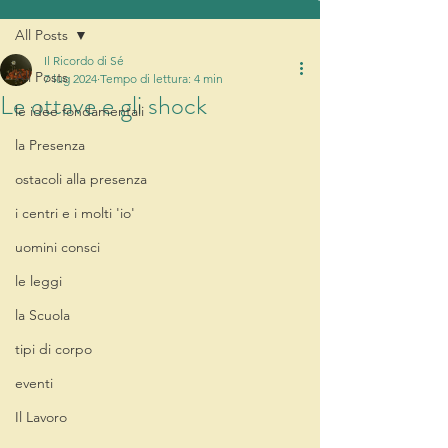
All Posts
Il Ricordo di Sé
All Posts
7 lug 2024
Tempo di lettura: 4 min
Le ottave e gli shock
le idee fondamentali
la Presenza
ostacoli alla presenza
i centri e i molti 'io'
uomini consci
le leggi
la Scuola
tipi di corpo
eventi
Il Lavoro