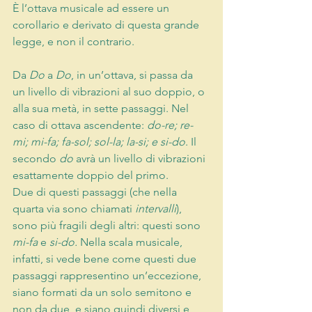
È l’ottava musicale ad essere un 
corollario e derivato di questa grande 
legge, e non il contrario.
Da 
Do
 a 
Do
, in un’ottava, si passa da 
un livello di vibrazioni al suo doppio, o 
alla sua metà, in sette passaggi. Nel 
caso di ottava ascendente: 
do-re; re-
mi; mi-fa; fa-sol; sol-la; la-si; e si-do
. Il 
secondo 
do
 avrà un livello di vibrazioni 
esattamente doppio del primo.
Due di questi passaggi (che nella 
quarta via sono chiamati 
intervalli
), 
sono più fragili degli altri: questi sono 
mi-fa
 e 
si-do.
 Nella scala musicale, 
infatti, si vede bene come questi due 
passaggi rappresentino un’eccezione, 
siano formati da un solo semitono e 
non da due, e siano quindi diversi e 