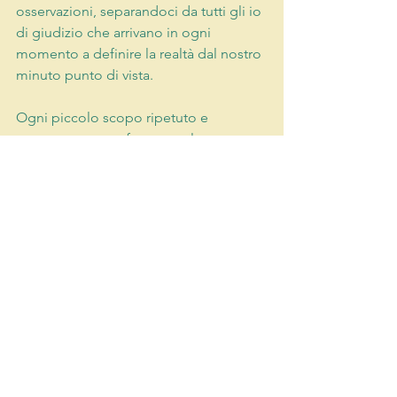
osservazioni, separandoci da tutti gli io 
di giudizio che arrivano in ogni 
momento a definire la realtà dal nostro 
minuto punto di vista.
Ogni piccolo scopo ripetuto e 
mantenuto scava fessure nel muro 
della meccanicità, e ci apre al reale.
la Presenza
ostacoli alla presenza
le leggi
Mostra tutti
Post recenti