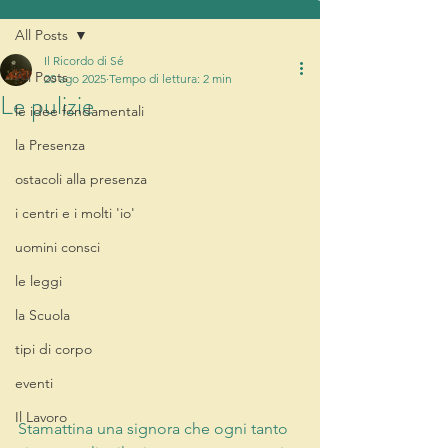
All Posts
Il Ricordo di Sé
All Posts
20 ago 2025
Tempo di lettura: 2 min
Le pulizie
le idee fondamentali
la Presenza
ostacoli alla presenza
i centri e i molti 'io'
uomini consci
le leggi
la Scuola
tipi di corpo
eventi
Il Lavoro
Stamattina una signora che ogni tanto 