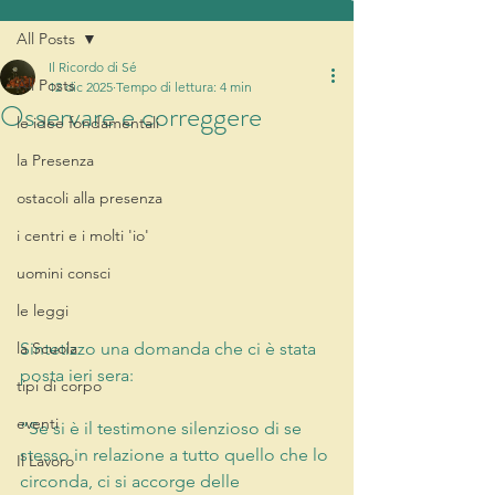
All Posts
Il Ricordo di Sé
All Posts
12 dic 2025
Tempo di lettura: 4 min
Osservare e correggere
le idee fondamentali
la Presenza
ostacoli alla presenza
i centri e i molti 'io'
uomini consci
le leggi
la Scuola
Sintetizzo una domanda che ci è stata 
posta ieri sera:
tipi di corpo
eventi
“Se si è il testimone silenzioso di se 
stesso in relazione a tutto quello che lo 
Il Lavoro
circonda, ci si accorge delle 