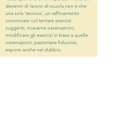
decenni di lavoro di scuola non è che 
una sola ‘tecnica’, un raffinamento 
cominciato col tentare esercizi 
suggeriti, ricavarne osservazioni, 
modificare gli esercizi in base a quelle 
osservazioni, pazientare fiduciosi, 
esporsi anche nel dubbio.
E come faccio a raffinare la qualità di 
questa parte che osserva, arrivando a 
sostituire gli osservatori dilettanti con 
l’unico vero Osservatore, quello 
eterno, silenzioso, che non giudica, 
non commenta, ma semplicemente è?
È tutta la mia vita che ci provo, con 
alterni successi.