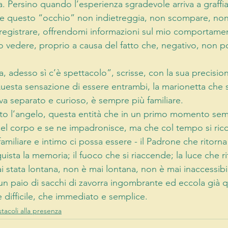
 Persino quando l’esperienza sgradevole arriva a graffiar
e questo “occhio” non indietreggia, non scompare, non
 registrare, offrendomi informazioni sul mio comportam
 vedere, proprio a causa del fatto che, negativo, non p
 adesso sì c’è spettacolo”, scrisse, con la sua precision
uesta sensazione di essere entrambi, la marionetta che s
va separato e curioso, è sempre più familiare.
to l’angelo, questa entità che in un primo momento semb
el corpo e se ne impadronisce, ma che col tempo si ric
miliare e intimo ci possa essere - il Padrone che ritorna 
sta la memoria; il fuoco che si riaccende; la luce che rit
i stata lontana, non è mai lontana, non è mai inaccessibil
 un paio di sacchi di zavorra ingombrante ed eccola già q
 e difficile, che immediato e semplice.
stacoli alla presenza