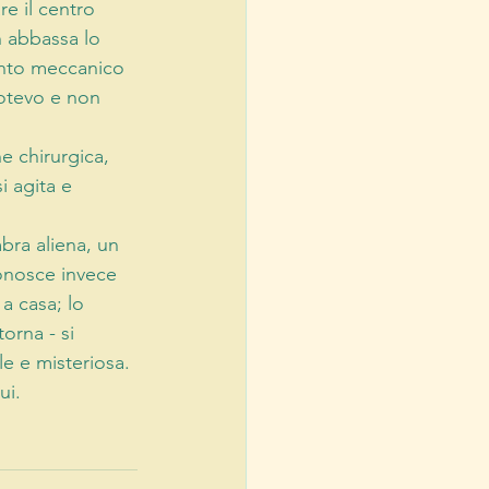
e il centro 
 abbassa lo 
ento meccanico 
otevo e non 
e chirurgica, 
i agita e 
ra aliena, un 
onosce invece 
a casa; lo 
orna - si 
e e misteriosa. 
ui.