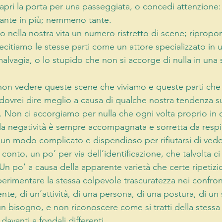
 apri la porta per una passeggiata, o concedi attenzione:
iante in più; nemmeno tante.
o nella nostra vita un numero ristretto di scene; riprop
 recitiamo le stesse parti come un attore specializzato in u
alvagia, o lo stupido che non si accorge di nulla in una s
 non vedere queste scene che viviamo e queste parti che
 dovrei dire meglio a causa di qualche nostra tendenza su
Non ci accorgiamo per nulla che ogni volta proprio in 
la negatività è sempre accompagnata e sorretta da respi
un modo complicato e dispendioso per rifiutarsi di vedere
nto, un po’ per via dell’identificazione, che talvolta ci r
n po’ a causa della apparente varietà che certe ripetizi
erimentare la stessa colpevole trascuratezza nei confront
te, di un’attività, di una persona, di una postura, di un
n bisogno, e non riconoscere come si tratti della stessa 
davanti a fondali differenti.