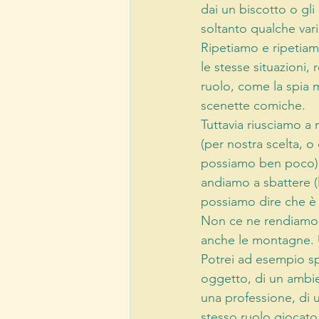
dai un biscotto o gli
soltanto qualche var
Ripetiamo e ripetiam
le stesse situazioni,
ruolo, come la spia m
scenette comiche.
Tuttavia riusciamo a
(per nostra scelta, o
possiamo ben poco). 
andiamo a sbattere (
possiamo dire che è 
Non ce ne rendiamo co
anche le montagne. U
Potrei ad esempio sp
oggetto, di un ambien
una professione, di u
stesso ruolo giocato 