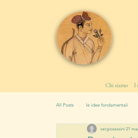
Chi siamo
I
All Posts
le idee fondamentali
sergiosessini
21 ma
le leggi
la Scuola
tipi 