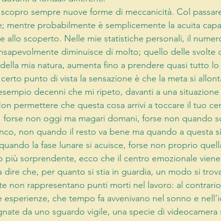
e scopro sempre nuove forme di meccanicità. Col passar
 mentre probabilmente è semplicemente la acuita capac
 allo scoperto. Nelle mie statistiche personali, il numero
nsapevolmente diminuisce di molto; quello delle svolte 
della mia natura, aumenta fino a prendere quasi tutto lo 
certo punto di vista la sensazione è che la meta si allont
 esempio decenni che mi ripeto, davanti a una situazione 
on permettere che questa cosa arrivi a toccare il tuo ce
, forse non oggi ma magari domani, forse non quando s
co, non quando il resto va bene ma quando a questa s
 quando la fase lunare si acuisce, forse non proprio quel
a o più sorprendente, ecco che il centro emozionale viene
 dire che, per quanto si stia in guardia, un modo si tro
tte non rappresentano punti morti nel lavoro: al contrar
 esperienze, che tempo fa avvenivano nel sonno e nell’id
ate da uno sguardo vigile, una specie di videocamera 