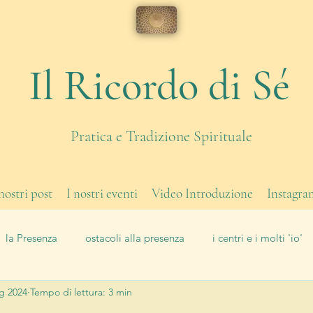
Il Ricordo di Sé
Pratica e Tradizione Spirituale
 nostri post
I nostri eventi
Video Introduzione
Instagra
la Presenza
ostacoli alla presenza
i centri e i molti 'io'
g 2024
Tempo di lettura: 3 min
di corpo
eventi
Il Lavoro