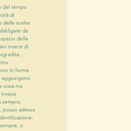
e del tempo 
ità di 
 delle scelte 
obbligate da 
spazio della 
ani invece di 
sgradita, 
ntro 
ono in forma 
i aggiungono 
la cosa ma 
 invece 
va sempre.
io, posso adesso 
entificazione, 
sempre, o 