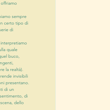
 offriamo 
oniamo sempre 
n certo tipo di 
erie di 
 interpretiamo 
lla quale 
quel buco, 
ngenti, 
 la realtà). 
ende invisibili 
oni presentano. 
i di un 
 sentimento, di 
scena, dello 