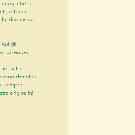
nterna che ci 
ti, ottenere 
fa identificare 
cui gli 
po' di tempo 
ambiati in 
avamo diventati 
ità sempre 
a originalità, 