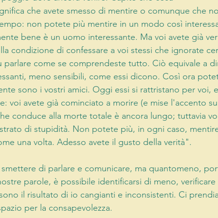
 Significa che avete smesso di mentire o comunque che no
empo: non potete più mentire in un modo così interess
mente bene è un uomo interessante. Ma voi avete già ve
lla condizione di confessare a voi stessi che ignorate ce
 parlare come se comprendeste tutto. Ciò equivale a dir
essanti, meno sensibili, come essi dicono. Così ora pot
nte sono i vostri amici. Oggi essi si rattristano per voi, 
e: voi avete già cominciato a morire (e mise l'accento s
he conduce alla morte totale è ancora lungo; tuttavia voi 
 strato di stupidità. Non potete più, in ogni caso, mentire
ome una volta. Adesso avete il gusto della verità".
smettere di parlare e comunicare, ma quantomeno, por
ostre parole, è possibile identificarsi di meno, verificare
ono il risultato di io cangianti e inconsistenti. Ci pren
 spazio per la consapevolezza.