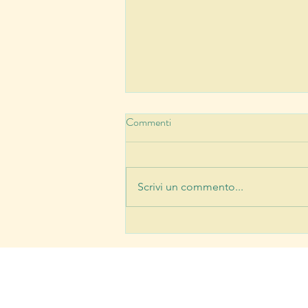
Commenti
Scrivi un commento...
L’ho visto con i miei occhi