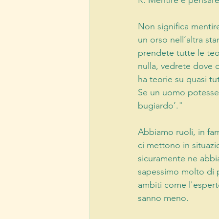
R. Mentire è pensare
Non significa mentir
un orso nell’altra st
prendete tutte le te
nulla, vedrete dove 
ha teorie su quasi t
Se un uomo potesse e
bugiardo’."
Abbiamo ruoli, in fami
ci mettono in situaz
sicuramente ne abbi
sapessimo molto di pi
ambiti come l'esperto
sanno meno.