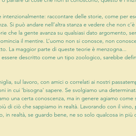
 o parlare di cose che non si conoscono; questo è l’inizi
e intenzionalmente: raccontare delle storie, come per e
anza. Si può andare nell’altra stanza e vedere che non c’
orie che la gente avanza su qualsiasi dato argomento, se
comincia il mentire. L’uomo non si conosce, non conosce n
utto. La maggior parte di queste teorie è menzogna...
ssere descritto come un tipo zoologico, sarebbe defini
glia, sul lavoro, con amici o correlati ai nostri passatemp
ioni in cui 'bisogna' sapere. Se svolgiamo una determinat
amo una certa conoscenza, ma in genere agiamo come 
ù di ciò che sappiamo in realtà. Lavorando con il vino, p
, in realtà, se guardo bene, ne so solo qualcosa in più di