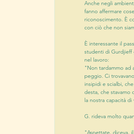
Anche negli ambienti 
fanno affermare cose
riconoscimento. È così
con ciò che non siam
È interessante il pa
studenti di Gurdjieff
nel lavoro:
"Non tardammo ad acc
peggio. Ci trovavan
insipidi e scialbi, c
desta, che stavamo d
la nostra capacità di 
G. rideva molto qua
"Aspettate, diceva, 