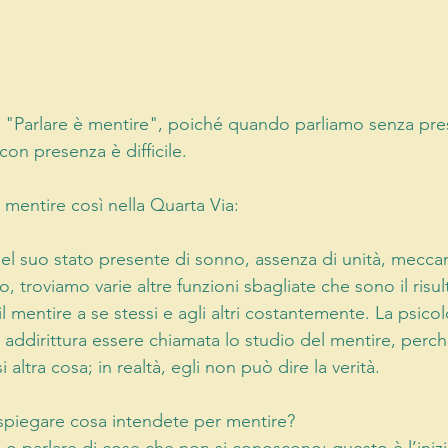
e "Parlare è mentire", poiché quando parliamo senza pre
on presenza è difficile.
 mentire così nella Quarta Via:
l suo stato presente di sonno, assenza di unità, meccan
, troviamo varie altre funzioni sbagliate che sono il risul
 il mentire a se stessi e agli altri costantemente. La psic
ddirittura essere chiamata lo studio del mentire, perc
 altra cosa; in realtà, egli non può dire la verità.
spiegare cosa intendete per mentire?