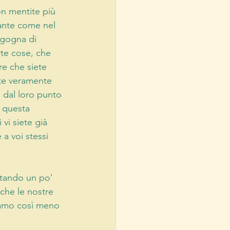
n mentite più 
ante come nel 
rgogna di 
rte cose, che 
e che siete 
ete veramente 
e dal loro punto 
u questa 
vi siete già 
 a voi stessi 
tando un po' 
 che le nostre 
diamo così meno 