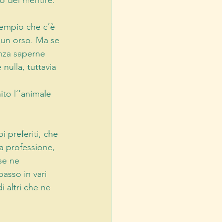
o del mentire. 
sempio che c’è 
è un orso. Ma se 
nza saperne 
ulla, tuttavia 
to l’‘animale 
i preferiti, che 
a professione, 
se ne 
asso in vari 
 altri che ne 