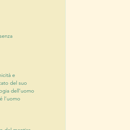
senza 
icità e 
tato del suo 
ologia dell’uomo 
hé l’uomo 