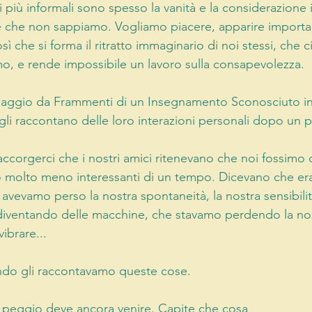
più informali sono spesso la vanità e la considerazione i
 che non sappiamo. Vogliamo piacere, apparire importan
 che si forma il ritratto immaginario di noi stessi, che ci 
o, e rende impossibile un lavoro sulla consapevolezza.
ssaggio da Frammenti di un Insegnamento Sconosciuto in 
 gli raccontano delle loro interazioni personali dopo un 
orgerci che i nostri amici ritenevano che noi fossimo c
o molto meno interessanti di un tempo. Dicevano che er
he avevamo perso la nostra spontaneità, la nostra sensibil
iventando delle macchine, che stavamo perdendo la nostr
vibrare...
ndo gli raccontavamo queste cose.
il peggio deve ancora venire. Capite che cosa