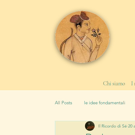
Chi siamo
I
All Posts
le idee fondamentali
Il Ricordo di Sé
20 
le leggi
la Scuola
tipi 