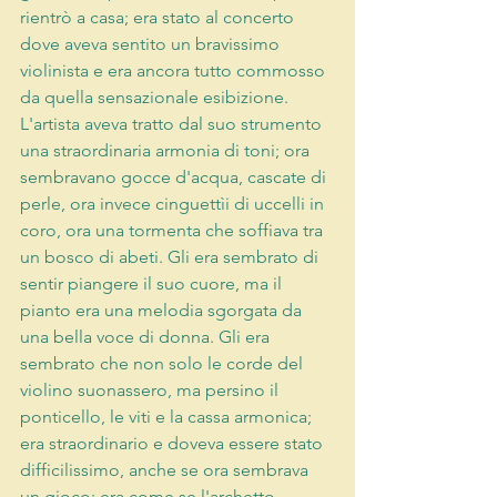
rientrò a casa; era stato al concerto 
dove aveva sentito un bravissimo 
violinista e era ancora tutto commosso 
da quella sensazionale esibizione. 
L'artista aveva tratto dal suo strumento 
una straordinaria armonia di toni; ora 
sembravano gocce d'acqua, cascate di 
perle, ora invece cinguettìi di uccelli in 
coro, ora una tormenta che soffiava tra 
un bosco di abeti. Gli era sembrato di 
sentir piangere il suo cuore, ma il 
pianto era una melodia sgorgata da 
una bella voce di donna. Gli era 
sembrato che non solo le corde del 
violino suonassero, ma persino il 
ponticello, le viti e la cassa armonica; 
era straordinario e doveva essere stato 
difficilissimo, anche se ora sembrava 
un gioco; era come se l'archetto 