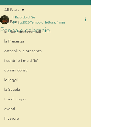
All Posts
Il Ricordo di Sé
All Posts
19 lug 2023
Tempo di lettura: 4 min
Penna e calamaio.
le idee fondamentali
la Presenza
ostacoli alla presenza
i centri e i molti 'io'
uomini consci
le leggi
la Scuola
tipi di corpo
eventi
Il Lavoro