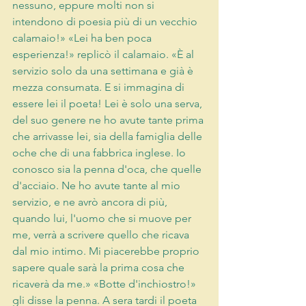
nessuno, eppure molti non si 
intendono di poesia più di un vecchio 
calamaio!» «Lei ha ben poca 
esperienza!» replicò il calamaio. «È al 
servizio solo da una settimana e già è 
mezza consumata. E si immagina di 
essere lei il poeta! Lei è solo una serva, 
del suo genere ne ho avute tante prima 
che arrivasse lei, sia della famiglia delle 
oche che di una fabbrica inglese. Io 
conosco sia la penna d'oca, che quelle 
d'acciaio. Ne ho avute tante al mio 
servizio, e ne avrò ancora di più, 
quando lui, l'uomo che si muove per 
me, verrà a scrivere quello che ricava 
dal mio intimo. Mi piacerebbe proprio 
sapere quale sarà la prima cosa che 
ricaverà da me.» «Botte d'inchiostro!» 
gli disse la penna. A sera tardi il poeta 