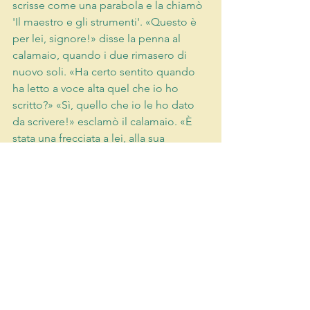
scrisse come una parabola e la chiamò 
'Il maestro e gli strumenti'. «Questo è 
per lei, signore!» disse la penna al 
calamaio, quando i due rimasero di 
nuovo soli. «Ha certo sentito quando 
ha letto a voce alta quel che io ho 
scritto?» «Sì, quello che io le ho dato 
da scrivere!» esclamò il calamaio. «È 
stata una frecciata a lei, alla sua 
superbia! Possibile non capisca che mi 
sto prendendo gioco di lei? Le ho dato 
proprio un colpo dal profondo del 
cuore: crede che io non sappia 
riconoscere la mia malizia?» 
«Contenitore d'inchiostro!» gridò la 
penna. «Stecchino da scrivere!» 
rispose il calamaio. Ognuno di loro era 
convinto di aver risposto bene, e 
questa è sempre una piacevole 