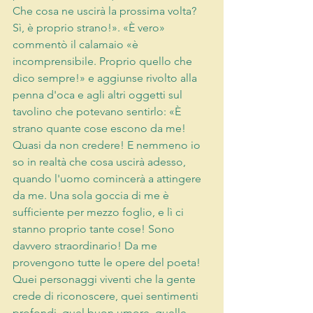
Che cosa ne uscirà la prossima volta? 
Sì, è proprio strano!». «È vero» 
commentò il calamaio «è 
incomprensibile. Proprio quello che 
dico sempre!» e aggiunse rivolto alla 
penna d'oca e agli altri oggetti sul 
tavolino che potevano sentirlo: «È 
strano quante cose escono da me! 
Quasi da non credere! E nemmeno io 
so in realtà che cosa uscirà adesso, 
quando l'uomo comincerà a attingere 
da me. Una sola goccia di me è 
sufficiente per mezzo foglio, e lì ci 
stanno proprio tante cose! Sono 
davvero straordinario! Da me 
provengono tutte le opere del poeta! 
Quei personaggi viventi che la gente 
crede di riconoscere, quei sentimenti 
profondi, quel buon umore, quelle 