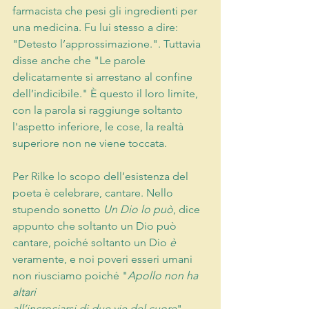
farmacista che pesi gli ingredienti per 
una medicina. Fu lui stesso a dire: 
"Detesto l’approssimazione.". Tuttavia 
disse anche che "Le parole 
delicatamente si arrestano al confine 
dell’indicibile." È questo il loro limite, 
con la parola si raggiunge soltanto 
l'aspetto inferiore, le cose, la realtà 
superiore non ne viene toccata.
Per Rilke lo scopo dell’esistenza del 
poeta è celebrare, cantare. Nello 
stupendo sonetto 
Un Dio lo può
, dice 
appunto che soltanto un Dio può 
cantare, poiché soltanto un Dio 
è
veramente, e noi poveri esseri umani 
non riusciamo poiché "
Apollo non ha 
altari
all’incrociarsi di due vie del cuore
", 