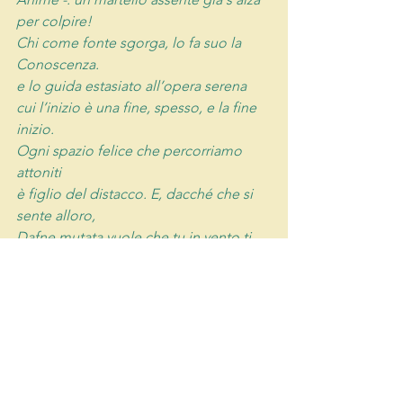
per colpire!
Chi come fonte sgorga, lo fa suo la 
Conoscenza.
e lo guida estasiato all’opera serena
cui l’inizio è una fine, spesso, e la fine 
inizio.
Ogni spazio felice che percorriamo 
attoniti
è figlio del distacco. E, dacché che si 
sente alloro,
Dafne mutata vuole che tu in vento ti 
muti.
la Presenza
uomini consci