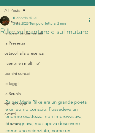
All Posts
Il Ricordo di Sé
All Posts
3 dic 2023
Tempo di lettura: 2 min
Rilke sul cantare e sul mutare
le idee fondamentali
la Presenza
ostacoli alla presenza
i centri e i molti 'io'
uomini consci
le leggi
la Scuola
Rainer Maria Rilke era un grande poeta 
tipi di corpo
e un uomo conscio. Possedeva un 
eventi
enorme esattezza: non improvvisava, 
non sognava, ma sapeva descrivere 
Il Lavoro
come uno scienziato, come un 