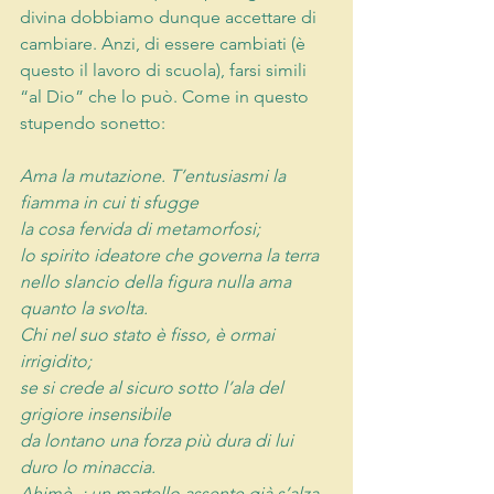
divina dobbiamo dunque accettare di 
cambiare. Anzi, di essere cambiati (è 
questo il lavoro di scuola), farsi simili 
“al Dio” che lo può. Come in questo 
stupendo sonetto:
Ama la mutazione. T’entusiasmi la 
fiamma in cui ti sfugge
la cosa fervida di metamorfosi;
lo spirito ideatore che governa la terra
nello slancio della figura nulla ama 
quanto la svolta.
Chi nel suo stato è fisso, è ormai 
irrigidito;
se si crede al sicuro sotto l’ala del 
grigiore insensibile
da lontano una forza più dura di lui 
duro lo minaccia.
Ahimè -: un martello assente già s’alza 