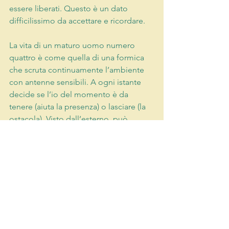
essere liberati. Questo è un dato 
difficilissimo da accettare e ricordare.
La vita di un maturo uomo numero 
quattro è come quella di una formica 
che scruta continuamente l’ambiente 
con antenne sensibili. A ogni istante 
decide se l’io del momento è da 
tenere (aiuta la presenza) o lasciare (la 
ostacola). Visto dall’esterno, può 
apparire inconcludente, proprio come 
quella formica, che sembra vagare a 
caso. La frase viene interrotta, alla 
domanda non viene data risposta, il 
percorso cambia improvvisamente. 
Dietro questa apparente mancanza di 
logica c’è la priorità data allo stato, che 