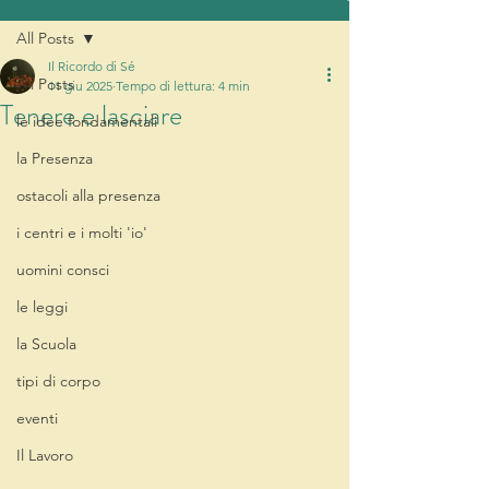
All Posts
Il Ricordo di Sé
All Posts
11 giu 2025
Tempo di lettura: 4 min
Tenere e lasciare
le idee fondamentali
la Presenza
ostacoli alla presenza
i centri e i molti 'io'
uomini consci
le leggi
la Scuola
tipi di corpo
eventi
Il Lavoro