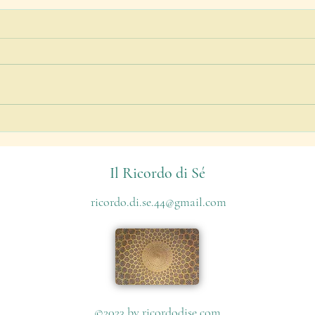
Una l
Qualche aforisma di Gurdjieff
Il Ricordo di Sé
ricordo.di.se.44@gmail.com
©2023 by
ricordodise.com