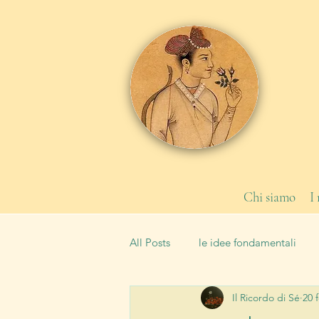
Chi siamo
I
All Posts
le idee fondamentali
Il Ricordo di Sé
20 
le leggi
la Scuola
tipi 