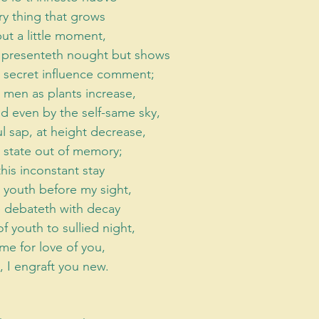
y thing that grows 
ut a little moment, 
e presenteth nought but shows 
 secret influence comment; 
 men as plants increase, 
 even by the self-same sky, 
ul sap, at height decrease, 
 state out of memory; 
his inconstant stay 
n youth before my sight, 
 debateth with decay 
 youth to sullied night, 
ime for love of you, 
 I engraft you new. 
 