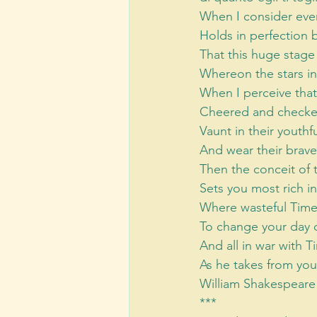
When I consider ever
Holds in perfection b
That this huge stag
Whereon the stars in
When I perceive that
Cheered and checked
Vaunt in their youthf
And wear their brave
Then the conceit of t
Sets you most rich i
Where wasteful Time
To change your day of
And all in war with T
As he takes from you,
William Shakespeare
*** 