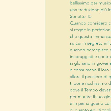
bellissimo per musica
una traduzione più i
Sonetto 15 
Quando considero ch
si regge in perfezio
che questo immenso
su cui in segreto inf
quando percepisco c
incoraggiati e contra
si gloriano in giovan
e consumano il loro 
allora il pensiero di
ti pone ricchissimo di
dove il Tempo devast
per mutare il tuo gio
e in piena guerra co
di quanto egli ti togl