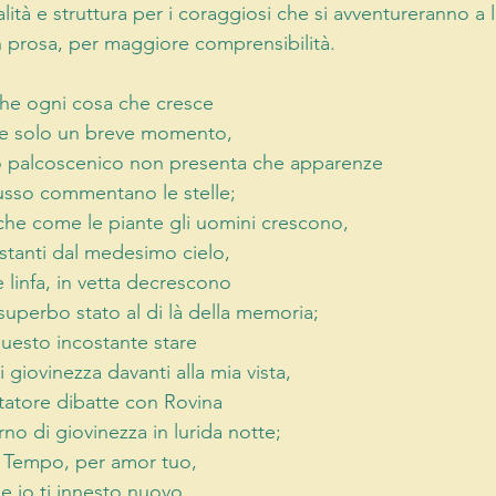
lità e struttura per i coraggiosi che si avventureranno a l
n prosa, per maggiore comprensibilità. 
e ogni cosa che cresce 
ne solo un breve momento, 
 palcoscenico non presenta che apparenze 
lusso commentano le stelle; 
he come le piante gli uomini crescono, 
stanti dal medesimo cielo, 
e linfa, in vetta decrescono 
superbo stato al di là della memoria; 
 questo incostante stare 
 giovinezza davanti alla mia vista, 
atore dibatte con Rovina 
rno di giovinezza in lurida notte; 
l Tempo, per amor tuo, 
ie io ti innesto nuovo 