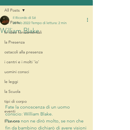
All Posts
Il Ricordo di Sé
All Posts
20 feb 2022
Tempo di lettura: 2 min
William Blake
le idee fondamentali
la Presenza
ostacoli alla presenza
i centri e i molti 'io'
uomini consci
le leggi
la Scuola
tipi di corpo
Fate la conoscenza di un uomo 
eventi
conscio: William Blake. 
Per ora non ne dirò molto, se non che 
Il Lavoro
fin da bambino dichiarò di avere visioni 