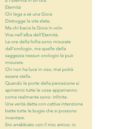
E l'Eternità in un'ora. 
Eternità 
Chi lega a sé una Gioia 
Distrugge la vita alata; 
Ma chi bacia la Gioia in volo 
Vive nell'alba dell'Eternità. 
Le ore della follia sono misurate 
dall'orologio, ma quelle della 
saggezza nessun orologio le può 
misurare. 
Chi non ha luce in viso, mai potrà 
essere stella. 
Quando le porte della percezione si 
apriranno tutte le cose appariranno 
come realmente sono: infinite. 
Una verità detta con cattiva intenzione 
batte tutte le bugie che si possono 
inventare. 
Ero arrabbiato con il mio amico: io 