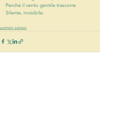
Perché il vento gentile trascorre 
Silente, invisibile. 
uomini consci
Mostra tutti
Post recenti